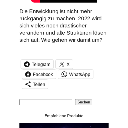
Die Entwicklung ist nicht mehr
rückgängig zu machen. 2022 wird
sich vieles noch drastischer
verändern und alte Strukturen lösen
sich auf. Wie gehen wir damit um?
Telegram
X
Facebook
WhatsApp
Teilen
S
Suchen
u
Empfohlene Produkte
c
h