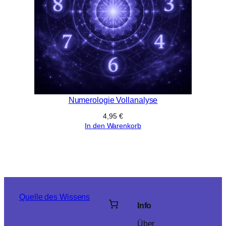
Numerologie Vollanalyse
4,95
€
In den Warenkorb
Quelle des Wissens
Info
Über