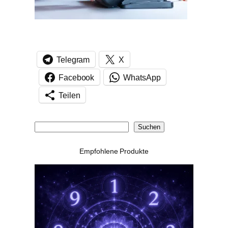
Telegram
X
Facebook
WhatsApp
Teilen
S
Suchen
u
Empfohlene Produkte
c
h
e
n